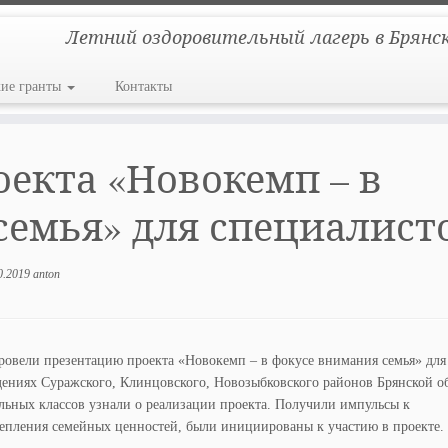
Летний оздоровительный лагерь в Брянс
кие гранты
Контакты
екта «Новокемп – в
семья» для специалист
0.2019
anton
овели презентацию проекта «Новокемп – в фокусе внимания семья» для
ниях Суражского, Клинцовского, Новозыбковского районов Брянской об
альных классов узнали о реализации проекта. Получили импульсы к
репления семейных ценностей, были инициированы к участию в проекте.