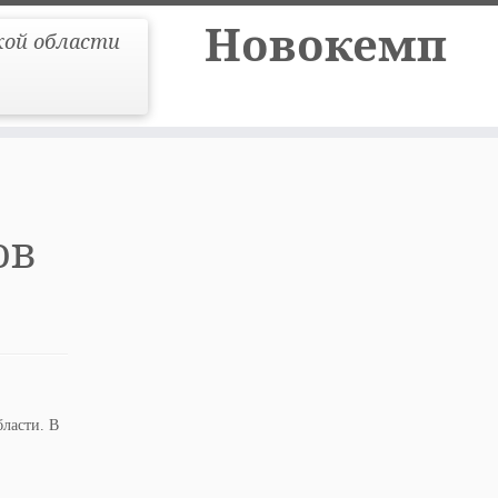
Новокемп
кой области
ов
ласти. В