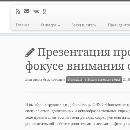
Главная
О лагере
Заезд в лагерь
Президентс
Перейти
к
Презентация про
содержимому
фокусе внимания 
Эта запись была сделана в
25.1
Новокемп - в фокусе внимания семья
В октябре сотрудники и добровольцы ОВУЛ «Новокемп» пр
специалистов дошкольных и общеобразовательных учрежде
ходе презентаций воспитатели детских садов, учителя нач
дополнительной работе с родителями и детьми в сфере ук