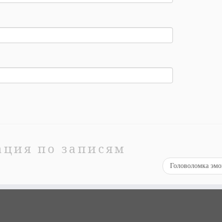
ация по записям
Головоломка эм