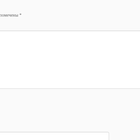
 помечены
*