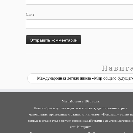
Сайт
Навиг
←
Международная летняя школа «Мир общего будущего
Мы работаем с 1995 года.
Нами собраны лучшие идеи со всего света, адаптированы игры и
мероприятия, привезенные с разных континентов. «Новокемп» одним из
первых в стране стал делиться своими наработками с другими лагерями 
сети Интернет.