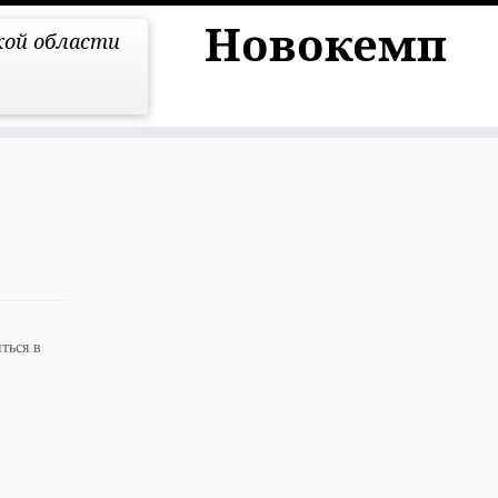
Новокемп
кой области
ться в