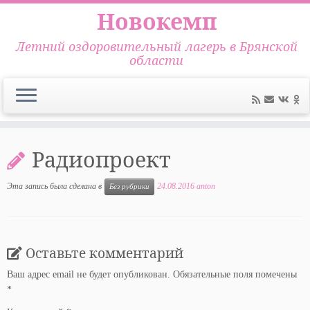
Новокемп
Летний оздоровительный лагерь в Брянской
области
Перейти
к
Радиопроект
содержимому
Эта запись была сделана в
24.08.2016
anton
Без рубрики
Оставьте комментарий
Ваш адрес email не будет опубликован.
Обязательные поля помечены
*