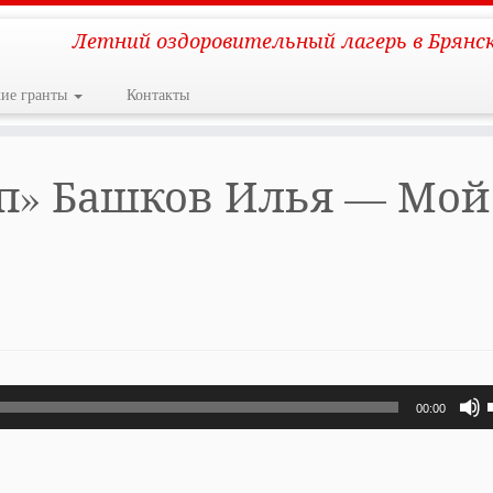
Летний оздоровительный лагерь в Брянс
кие гранты
Контакты
п» Башков Илья — Мой
00:00