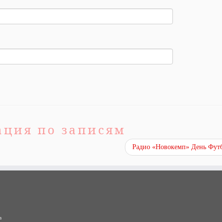
ация по записям
Радио «Новокемп» День Фут
в