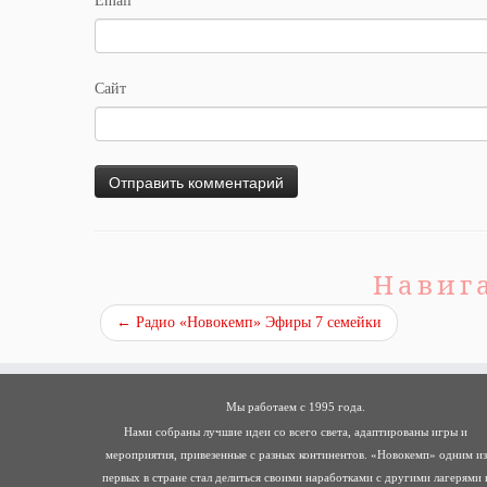
Email
*
Сайт
Навиг
←
Радио «Новокемп» Эфиры 7 семейки
Мы работаем с 1995 года.
Нами собраны лучшие идеи со всего света, адаптированы игры и
мероприятия, привезенные с разных континентов. «Новокемп» одним из
первых в стране стал делиться своими наработками с другими лагерями 