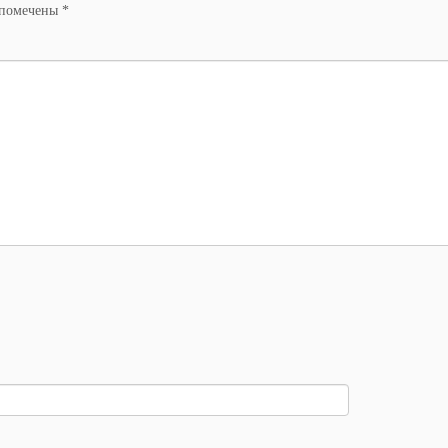
 помечены
*