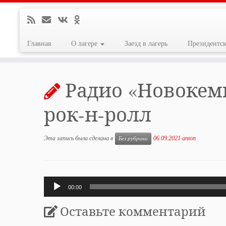
Главная
О лагере
Заезд в лагерь
Президентс
Перейти
к
Радио «Новокем
содержимому
рок-н-ролл
Эта запись была сделана в
06.09.2021
anton
Без рубрики
Аудиоплеер
00:00
Оставьте комментарий