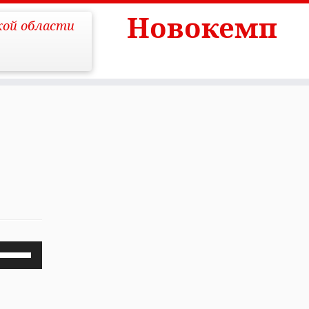
Новокемп
кой области
Используйте
клавиши
вверх/
вниз,