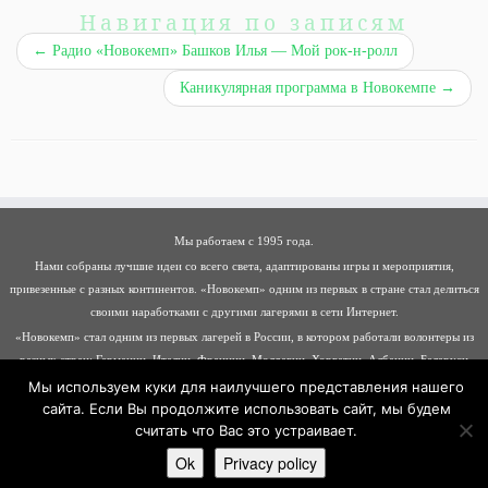
Навигация по записям
←
Радио «Новокемп» Башков Илья — Мой рок-н-ролл
Каникулярная программа в Новокемпе
→
Мы работаем с 1995 года.
Нами собраны лучшие идеи со всего света, адаптированы игры и мероприятия,
привезенные с разных континентов. «Новокемп» одним из первых в стране стал делиться
своими наработками с другими лагерями в сети Интернет.
«Новокемп» стал одним из первых лагерей в России, в котором работали волонтеры из
разных стран: Германии, Италии, Франции, Молдавии, Хорватии, Албании, Беларуси
Мы используем куки для наилучшего представления нашего
сайта. Если Вы продолжите использовать сайт, мы будем
считать что Вас это устраивает.
·
© 2026
Новокемп
·
Работает на
·
Разработан в
Тема Customizr
·
Ok
Privacy policy