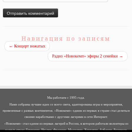
Навигация по записям
←
Концерт вожатых
Радио «Новокемп» эфиры 2 семейки
→
Мы работаем с 1995 года.
Нами собраны лучшие идеи со всего света, адаптированы игры и мероприятия,
привезенные с разных континентов. «Новокемп» одним из первых в стране стал делиться
своими наработками с другими лагерями в сети Интернет.
«Новокемп» стал одним из первых лагерей в России, в котором работали волонтеры из
разных стран: Германии, Италии, Франции, Молдавии, Хорватии, Албании, Беларуси