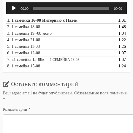
Аудиоплеер
00:00
00:00
1.
1 семейка 16-08 Интервью с Надей
1:31
2.
1 семейка 18-08
1:48
3.
1 семейка 19 -08 моно
1:04
4.
1 семейка 21-08
1:22
5.
1 семейка 11-08
1:26
6.
1 семейка 12-08
1:07
7.
«1 семейка 13-08»
1:37
— 1 СЕМЕЙКА 13-08
8.
1 семейка 15-08
1:24
Оставьте комментарий
Ваш адрес email не будет опубликован.
Обязательные поля помечены
*
Комментарий
*