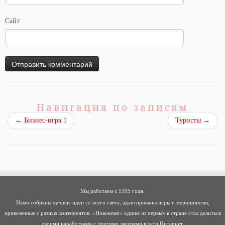
Сайт
Навигация по записям
←
Бизнес-игра 1
Туристы
→
Мы работаем с 1995 года.
Нами собраны лучшие идеи со всего света, адаптированы игры и мероприятия,
привезенные с разных континентов. «Новокемп» одним из первых в стране стал делиться
своими наработками с другими лагерями в сети Интернет.