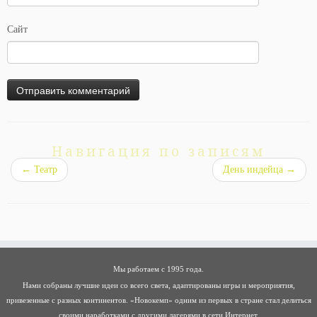
Сайт
Навигация по записям
←
Театр
День индейца
→
Мы работаем с 1995 года.
Нами собраны лучшие идеи со всего света, адаптированы игры и мероприятия,
привезенные с разных континентов. «Новокемп» одним из первых в стране стал делиться
своими наработками с другими лагерями в сети Интернет.