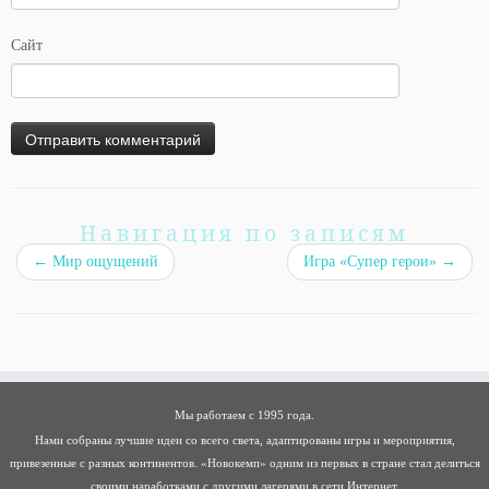
Сайт
Навигация по записям
←
Мир ощущений
Игра «Супер герои»
→
Мы работаем с 1995 года.
Нами собраны лучшие идеи со всего света, адаптированы игры и мероприятия,
привезенные с разных континентов. «Новокемп» одним из первых в стране стал делиться
своими наработками с другими лагерями в сети Интернет.