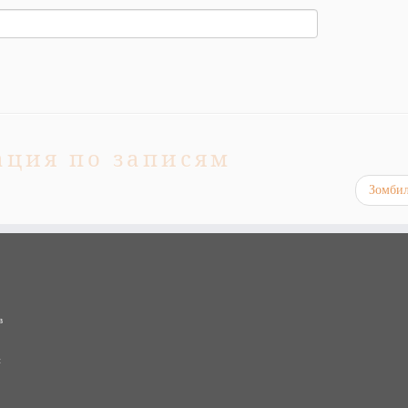
ация по записям
Зомби
в
и