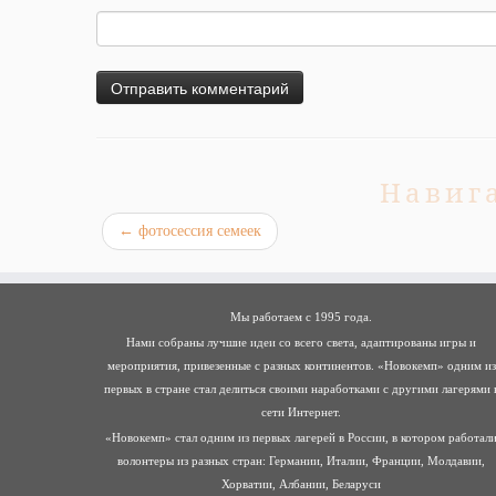
Навиг
←
фотосессия семеек
Мы работаем с 1995 года.
Нами собраны лучшие идеи со всего света, адаптированы игры и
мероприятия, привезенные с разных континентов. «Новокемп» одним из
первых в стране стал делиться своими наработками с другими лагерями 
сети Интернет.
«Новокемп» стал одним из первых лагерей в России, в котором работал
волонтеры из разных стран: Германии, Италии, Франции, Молдавии,
Хорватии, Албании, Беларуси