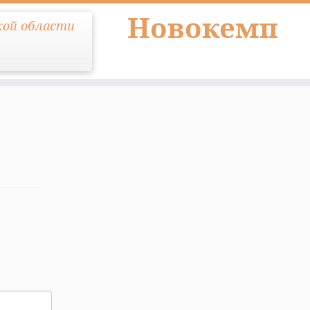
Новокемп
кой области