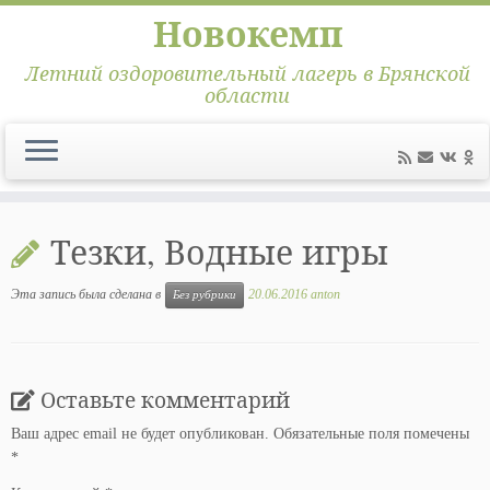
Новокемп
Летний оздоровительный лагерь в Брянской
области
Перейти
к
Тезки, Водные игры
содержимому
Эта запись была сделана в
20.06.2016
anton
Без рубрики
Оставьте комментарий
Ваш адрес email не будет опубликован.
Обязательные поля помечены
*