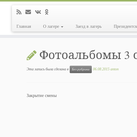
Главная
О лагере
Заезд в лагерь
Президентс
Перейти
к
Фотоальбомы 3 
содержимому
Эта запись была сделана в
06.08.2015
anton
Без рубрики
Закрытие смены