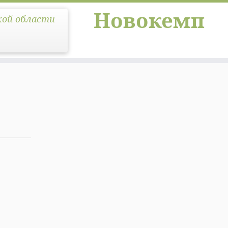
Новокемп
кой области