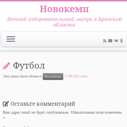
Новокемп
Летний оздоровительный лагерь в Брянской
области
Перейти
к
Футбол
содержимому
Эта запись была сделана в
17.08.2021
anton
Без рубрики
Оставьте комментарий
Ваш адрес email не будет опубликован.
Обязательные поля помечены
*