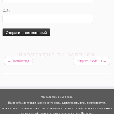
Сайт
Навигация по записям
←
Зомбиленд
Закрытие смены
→
Мы работаем с 1995 года.
Нами собраны лучшие идеи со всего света, адаптированы игры и мероприятия,
привезенные с разных континентов. «Новокемп» одним из первых в стране стал делиться
своими наработками с другими лагерями в сети Интернет.