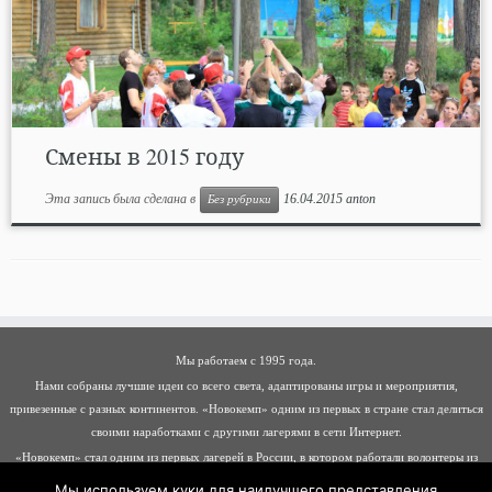
Смены в 2015 году
Эта запись была сделана в
16.04.2015
anton
Без рубрики
Мы работаем с 1995 года.
Нами собраны лучшие идеи со всего света, адаптированы игры и мероприятия,
привезенные с разных континентов. «Новокемп» одним из первых в стране стал делиться
своими наработками с другими лагерями в сети Интернет.
«Новокемп» стал одним из первых лагерей в России, в котором работали волонтеры из
разных стран: Германии, Италии, Франции, Молдавии, Хорватии, Албании, Беларуси
Мы используем куки для наилучшего представления