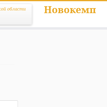
Новокемп
кой области