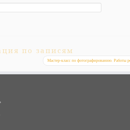
ация по записям
Мастер-класс по фотографированию. Работы р
в
и