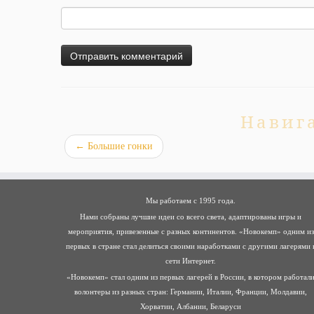
Навиг
←
Большие гонки
Мы работаем с 1995 года.
Нами собраны лучшие идеи со всего света, адаптированы игры и
мероприятия, привезенные с разных континентов. «Новокемп» одним из
первых в стране стал делиться своими наработками с другими лагерями 
сети Интернет.
«Новокемп» стал одним из первых лагерей в России, в котором работал
волонтеры из разных стран: Германии, Италии, Франции, Молдавии,
Хорватии, Албании, Беларуси