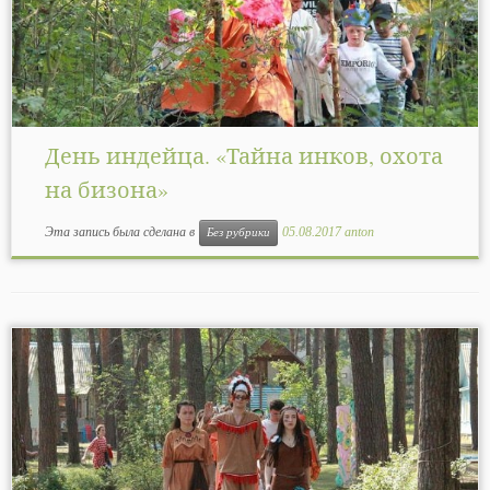
День индейца. «Тайна инков, охота
на бизона»
Эта запись была сделана в
05.08.2017
anton
Без рубрики