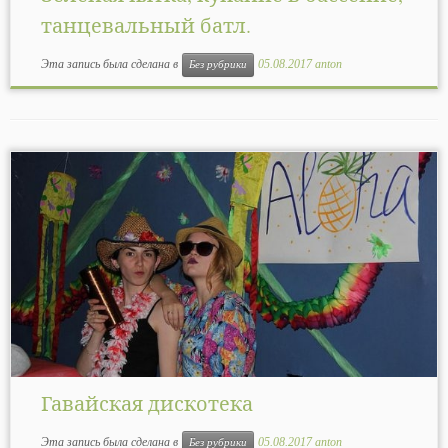
танцевальный батл.
Эта запись была сделана в
05.08.2017
anton
Без рубрики
Гавайская дискотека
Эта запись была сделана в
05.08.2017
anton
Без рубрики