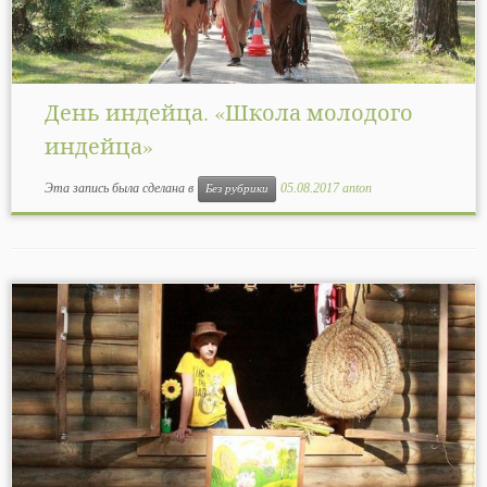
День индейца. «Школа молодого
индейца»
Эта запись была сделана в
05.08.2017
anton
Без рубрики