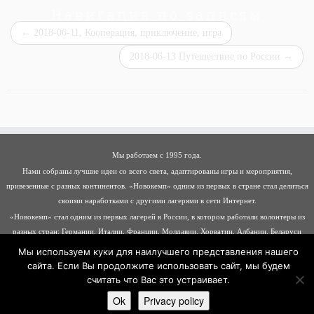
Навигация по записям
←
2018-06-11, Кооперация, приключение, игра
2018-06-13 Путешествие по России
→
Мы работаем с 1995 года.
Нами собраны лучшие идеи со всего света, адаптированы игры и мероприятия,
привезенные с разных континентов. «Новокемп» одним из первых в стране стал делиться
своими наработками с другими лагерями в сети Интернет.
«Новокемп» стал одним из первых лагерей в России, в котором работали волонтеры из
разных стран: Германии, Италии, Франции, Молдавии, Хорватии, Албании, Беларуси
Мы используем куки для наилучшего представления нашего
сайта. Если Вы продолжите использовать сайт, мы будем
считать что Вас это устраивает.
·
© 2026
Новокемп
·
Работает на
·
Разработан в
Тема Customizr
·
Ok
Privacy policy