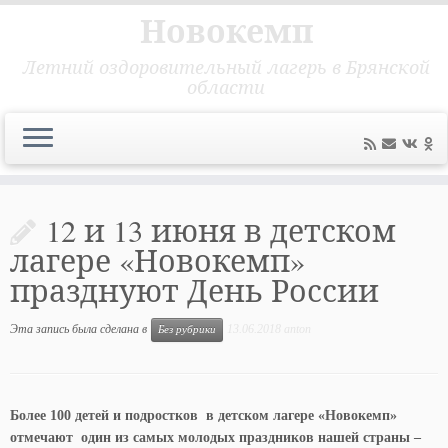
Новокемп
Летний оздоровительный лагерь в Брянской
области
Перейти
к
12 и 13 июня в детском
содержимому
лагере «Новокемп»
празднуют День России
Эта запись была сделана в
13.06.2018
anton
Без рубрики
Более 100 детей и подростков в детском лагере «Новокемп»
отмечают один из самых молодых праздников нашей страны –