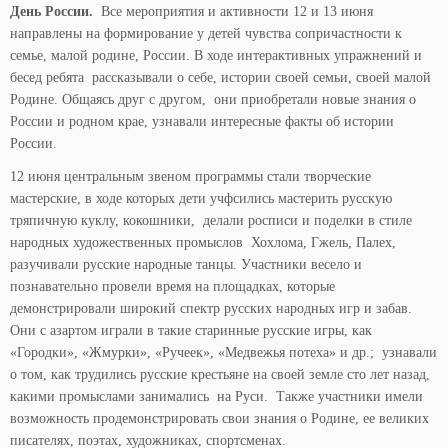
День России.
Все мероприятия и активности 12 и 13 июня
направлены на формирование у детей чувства сопричастности к
семье, малой родине, России. В ходе интерактивных упражнений и
бесед ребята рассказывали о себе, истории своей семьи, своей малой
Родине. Общаясь друг с другом, они приобретали новые знания о
России и родном крае, узнавали интересные факты об истории
России.
12 июня центральным звеном программы стали творческие
мастерские, в ходе которых дети учфсились мастерить русскую
тряпичную куклу, кокошники, делали росписи и поделки в стиле
народных художественных промыслов Хохлома, Гжель, Палех,
разучивали русские народные танцы. Участники весело и
познавательно провели время на площадках, которые
демонстрировали широкий спектр русских народных игр и забав.
Они с азартом играли в такие старинные русские игры, как
«Городки», «Жмурки», «Ручеек», «Медвежья потеха» и др.; узнавали
о том, как трудились русские крестьяне на своей земле сто лет назад,
какими промыслами занимались на Руси. Также участники имели
возможность продемонстрировать свои знания о Родине, ее великих
писателях, поэтах, художниках, спортсменах.