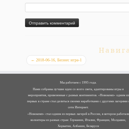
Навиг
←
2018-06-16, Бизнес игра-1
Мы работаем с 1995 года.
Нами собраны лучшие идеи со всего света, адаптированы игры и
мероприятия, привезенные с разных континентов. «Новокемп» одним из
первых в стране стал делиться своими наработками с другими лагерями 
сети Интернет.
«Новокемп» стал одним из первых лагерей в России, в котором работал
волонтеры из разных стран: Германии, Италии, Франции, Молдавии,
Хорватии, Албании, Беларуси