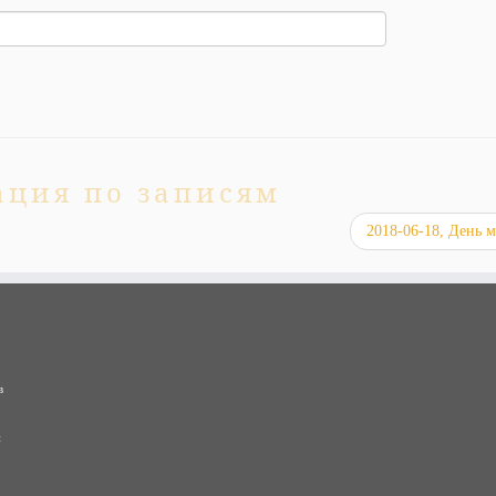
ация по записям
2018-06-18, День 
в
и