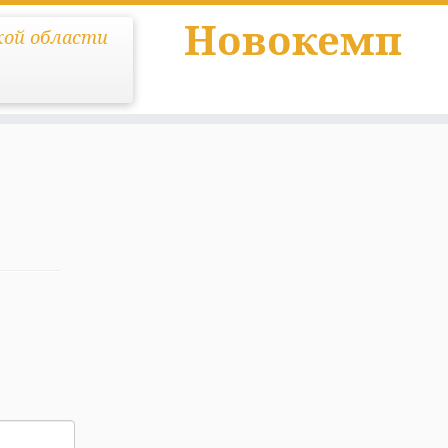
Новокемп
кой области