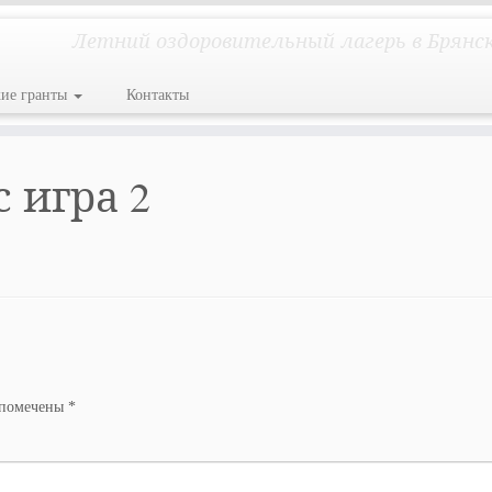
Летний оздоровительный лагерь в Брянс
кие гранты
Контакты
с игра 2
 помечены
*