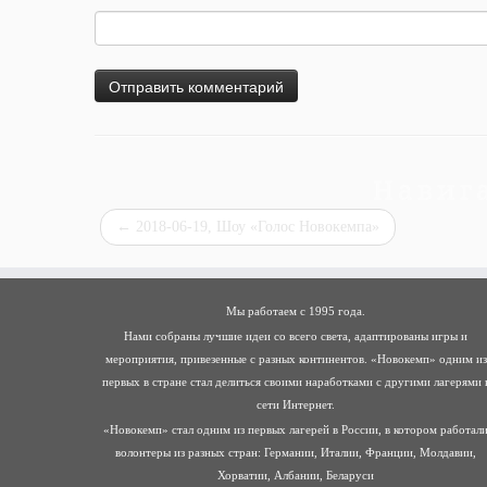
Навиг
←
2018-06-19, Шоу «Голос Новокемпа»
Мы работаем с 1995 года.
Нами собраны лучшие идеи со всего света, адаптированы игры и
мероприятия, привезенные с разных континентов. «Новокемп» одним из
первых в стране стал делиться своими наработками с другими лагерями 
сети Интернет.
«Новокемп» стал одним из первых лагерей в России, в котором работал
волонтеры из разных стран: Германии, Италии, Франции, Молдавии,
Хорватии, Албании, Беларуси