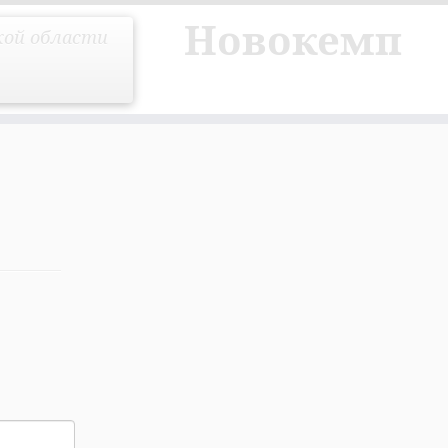
Новокемп
кой области