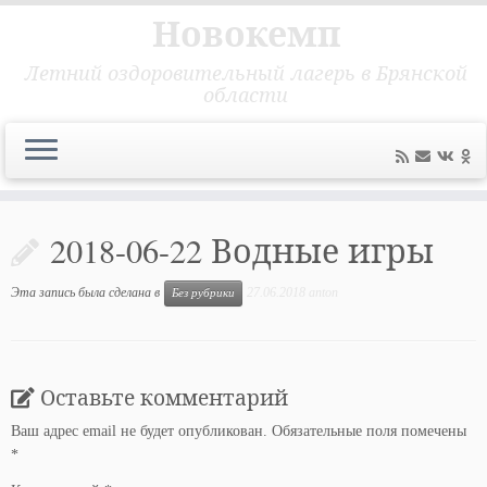
Новокемп
Летний оздоровительный лагерь в Брянской
области
Перейти
к
2018-06-22 Водные игры
содержимому
Эта запись была сделана в
27.06.2018
anton
Без рубрики
Оставьте комментарий
Ваш адрес email не будет опубликован.
Обязательные поля помечены
*