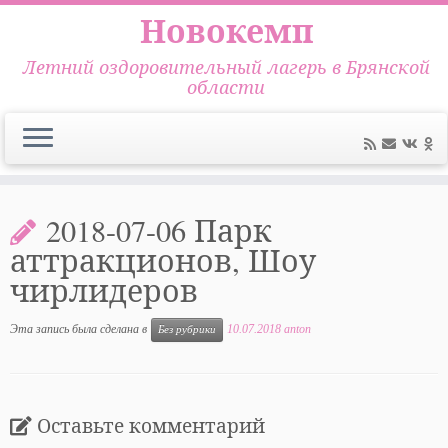
Новокемп
Летний оздоровительный лагерь в Брянской
области
Перейти
к
2018-07-06 Парк
содержимому
аттракционов, Шоу
чирлидеров
Эта запись была сделана в
10.07.2018
anton
Без рубрики
Оставьте комментарий