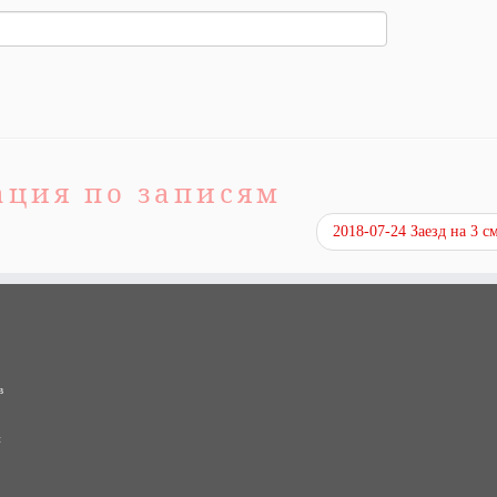
ация по записям
2018-07-24 Заезд на 3 
в
и