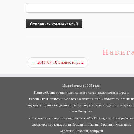
Навиг
←
2018-07-18 Бизнес игра 2
Мы работаем с 1995 года.
Нами собраны лучшие идеи со всего света, адаптированы игры и
мероприятия, привезенные с разных континентов. «Новокемп» одним из
первых в стране стал делиться своими наработками с другими лагерями 
сети Интернет.
«Новокемп» стал одним из первых лагерей в России, в котором работал
волонтеры из разных стран: Германии, Италии, Франции, Молдавии,
Хорватии, Албании, Беларуси