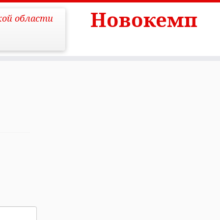
Новокемп
кой области