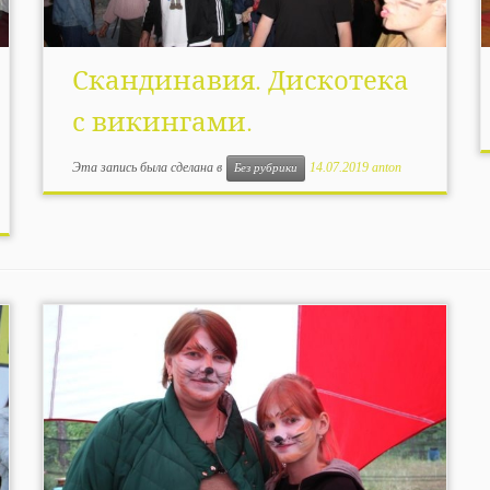
Скандинавия. Дискотека
с викингами.
Эта запись была сделана в
14.07.2019
anton
Без рубрики