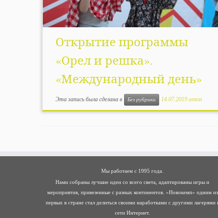
Открытие программы
«Орел и решка».
«Международный день»
Эта запись была сделана в
14.07.2019
anton
Без рубрики
Мы работаем с 1995 года.
Нами собраны лучшие идеи со всего света, адаптированы игры и
мероприятия, привезенные с разных континентов. «Новокемп» одним из
первых в стране стал делиться своими наработками с другими лагерями 
сети Интернет.