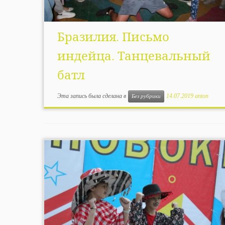
Бразилия. Письмо
индейца. Танцевальный
батл
Эта запись была сделана в
14.07.2019
anton
Без рубрики