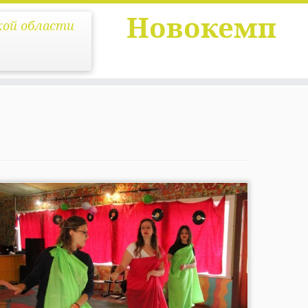
Новокемп
кой области