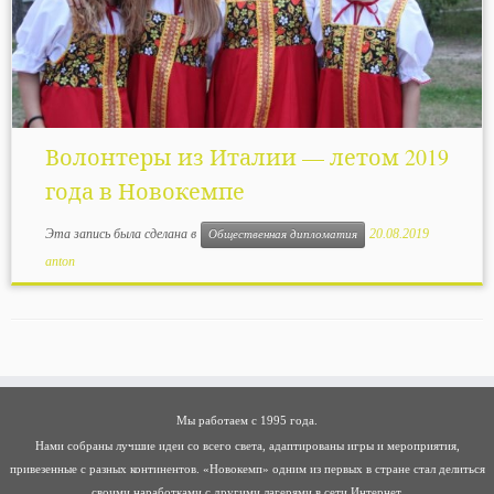
Волонтеры из Италии — летом 2019
года в Новокемпе
Эта запись была сделана в
20.08.2019
Общественная дипломатия
anton
Мы работаем с 1995 года.
Нами собраны лучшие идеи со всего света, адаптированы игры и мероприятия,
привезенные с разных континентов. «Новокемп» одним из первых в стране стал делиться
своими наработками с другими лагерями в сети Интернет.