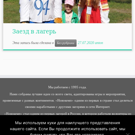
Заезд в лагерь
Эта запись была сделана в
27.07.2020
anton
Без рубрики
Мы работаем с 1995 года.
Нами собраны лучшие идеи со всего света, адаптированы игры и мероприятия,
привезенные с разных континентов. «Новокемп» одним из первых в стране стал делиться
своими наработками с другими лагерями в сети Интернет.
«Новокемп» стал одним из первых лагерей в России, в котором работали волонтеры из
разных стран: Германии, Италии, Франции, Молдавии, Хорватии, Албании, Беларуси
Мы используем куки для наилучшего представления
нашего сайта. Если Вы продолжите использовать сайт, мы
будем считать что Вас это устраивает.