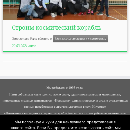
Строим космический корабль
Эта запись была сделана в
Здоровье начинается с приключений
20.03.2021
anton
Мы работаем с 1995 года.
Нами собраны лучшие идеи со всего света, адаптированы игры и мероприятия,
привезенные с разных континентов. «Новокемп» одним из первых в стране стал делиться
своими наработками с другими лагерями в сети Интернет.
«Новокемп» стал одним из первых лагерей в России, в котором работали волонтеры из
разных стран: Германии, Италии, Франции, Молдавии, Хорватии, Албании, Беларуси
Мы используем куки для наилучшего представления
нашего сайта. Если Вы продолжите использовать сайт, мы