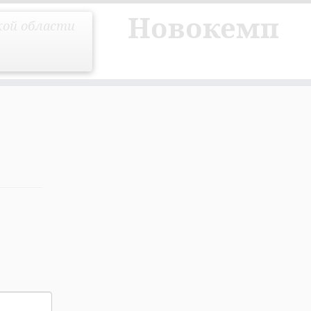
Новокемп
кой области