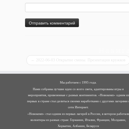
Навиг
←
2022-06-03 Открытие смены. Презентация кружков
Мы работаем с 1995 года.
Нами собраны лучшие идеи со всего света, адаптированы игры и
мероприятия, привезенные с разных континентов. «Новокемп» одним из
первых в стране стал делиться своими наработками с другими лагерями 
сети Интернет.
«Новокемп» стал одним из первых лагерей в России, в котором работал
волонтеры из разных стран: Германии, Италии, Франции, Молдавии,
Хорватии, Албании, Беларуси