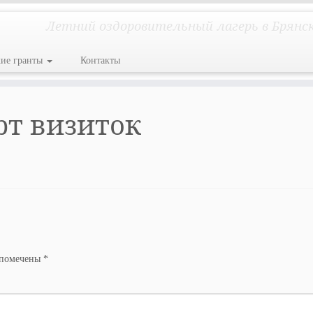
Летний оздоровительный лагерь в Брянс
кие гранты
Контакты
ерт визиток
 помечены
*