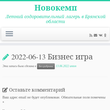
Новокемп
Летний оздоровительный лагерь в Брянской
области
Перейти
к
2022-06-13 Бизнес игра
содержимому
Эта запись была сделана в
13.06.2022
anton
Без рубрики
Оставьте комментарий
Ваш адрес email не будет опубликован.
Обязательные поля помечены
*