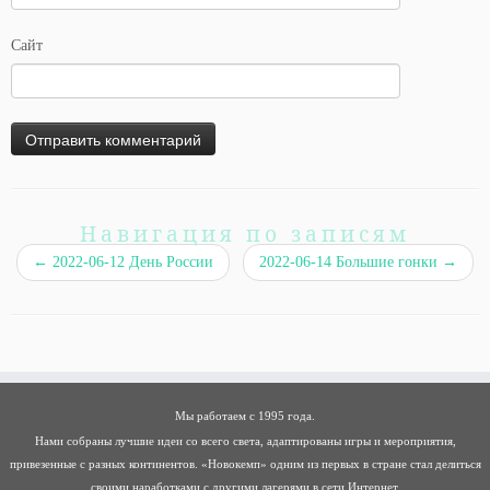
Сайт
Навигация по записям
←
2022-06-12 День России
2022-06-14 Большие гонки
→
Мы работаем с 1995 года.
Нами собраны лучшие идеи со всего света, адаптированы игры и мероприятия,
привезенные с разных континентов. «Новокемп» одним из первых в стране стал делиться
своими наработками с другими лагерями в сети Интернет.