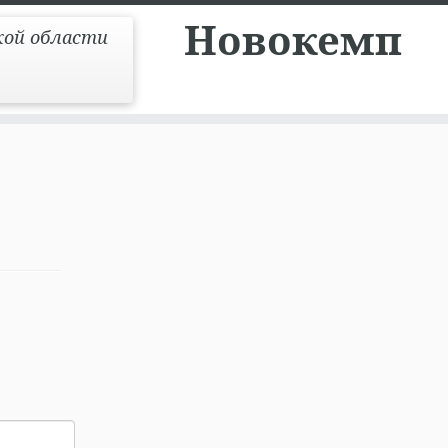
Новокемп
кой области