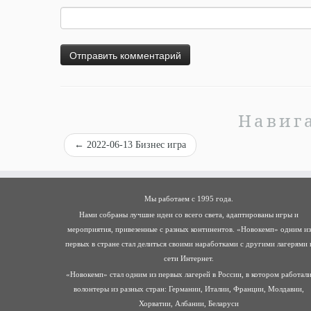
Навиг
←
2022-06-13 Бизнес игра
Мы работаем с 1995 года.
Нами собраны лучшие идеи со всего света, адаптированы игры и
мероприятия, привезенные с разных континентов. «Новокемп» одним из
первых в стране стал делиться своими наработками с другими лагерями 
сети Интернет.
«Новокемп» стал одним из первых лагерей в России, в котором работал
волонтеры из разных стран: Германии, Италии, Франции, Молдавии,
Хорватии, Албании, Беларуси