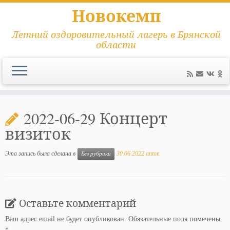
Новокемп
Летний оздоровительный лагерь в Брянской
области
Перейти
к
2022-06-29 Концерт
содержимому
визиток
Эта запись была сделана в
30.06.2022
anton
Без рубрики
Оставьте комментарий
Ваш адрес email не будет опубликован.
Обязательные поля помечены