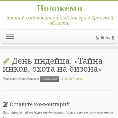
Новокемп
Летний оздоровительный лагерь в Брянской
области
Перейти
к
День индейца. «Тайна
содержимому
инков, охота на бизона»
Эта запись была сделана в
05.08.2017
anton
Без рубрики
Оставьте комментарий
Ваш адрес email не будет опубликован.
Обязательные поля помечены