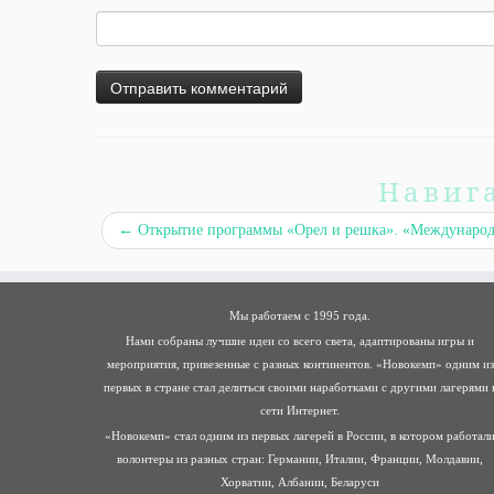
Навиг
←
Открытие программы «Орел и решка». «Междунаро
Мы работаем с 1995 года.
Нами собраны лучшие идеи со всего света, адаптированы игры и
мероприятия, привезенные с разных континентов. «Новокемп» одним из
первых в стране стал делиться своими наработками с другими лагерями 
сети Интернет.
«Новокемп» стал одним из первых лагерей в России, в котором работал
волонтеры из разных стран: Германии, Италии, Франции, Молдавии,
Хорватии, Албании, Беларуси