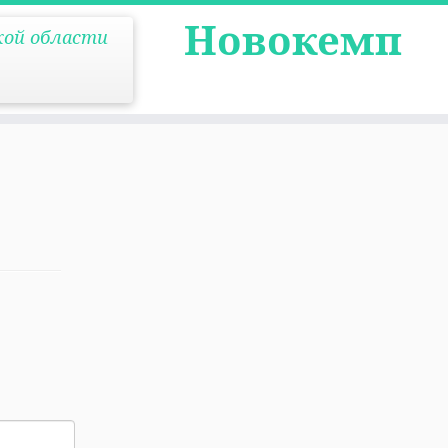
Новокемп
кой области