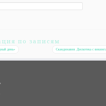
ация по записям
дный день»
Скандинавия. Дискотека с викинг
в
и