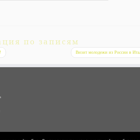
ация по записям
!
Визит молодежи из России в Ит
в
и