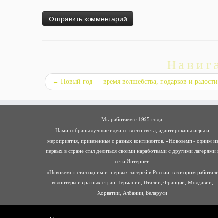
Навиг
←
Новый год — время волшебства, подарков и радости
Мы работаем с 1995 года.
Нами собраны лучшие идеи со всего света, адаптированы игры и
мероприятия, привезенные с разных континентов. «Новокемп» одним из
первых в стране стал делиться своими наработками с другими лагерями 
сети Интернет.
«Новокемп» стал одним из первых лагерей в России, в котором работал
волонтеры из разных стран: Германии, Италии, Франции, Молдавии,
Хорватии, Албании, Беларуси