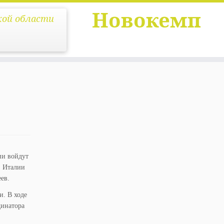
Новокемп
кой области
ии войдут
, Италии
ев.
и. В ходе
динатора