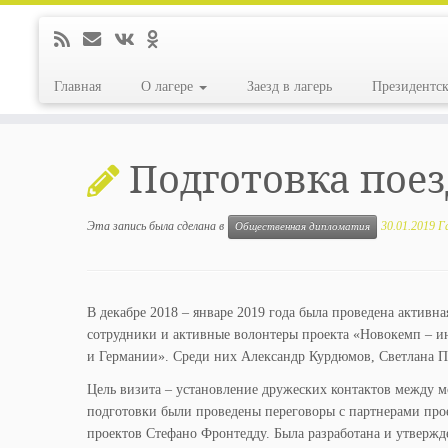
Главная
О лагере
Заезд в лагерь
Президентс
Перейти
к
Подготовка пое
содержимому
Эта запись была сделана в
30.01.2019
Г
Общественная дипломатия
В декабре 2018 – январе 2019 года была проведена активна
сотрудники и активные волонтеры проекта «Новокемп – 
и Германии». Среди них Александр Курдюмов, Светлана По
Цель визита – установление дружеских контактов между м
подготовки были проведены переговоры с партнерами про
проектов Стефано Фронтедду. Была разработана и утвержд