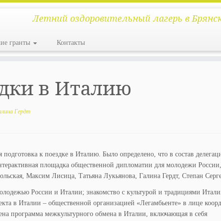
Летний оздоровительный лагерь в Брянс
кие гранты
Контакты
здки в Италию
алина Гердт
я подготовка к поездке в Италию. Было определено, что в состав делегац
интерактивная площадка общественной дипломатии для молодежи России
льская, Максим Лисица, Татьяна Лукьянова, Галина Гердт, Степан Серге
олодежью России и Италии; знакомство с культурой и традициями Итали
екта в Италии – общественной организацией «Легамбьенте» в лице коор
ена программа межкультурного обмена в Италии, включающая в себя