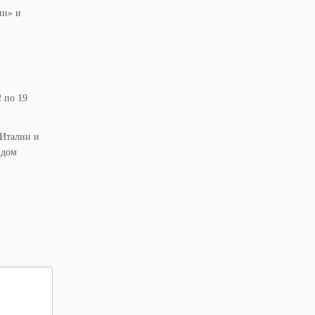
ии» и
 по 19
 Италии и
ндом