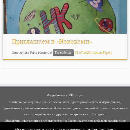
Приглашаем в «Новокемп»
Эта запись была сделана в
31.07.2023
Галина Гердт
Без рубрики
Мы работаем с 1995 года.
Нами собраны лучшие идеи со всего света, адаптированы игры и мероприятия,
привезенные с разных континентов. «Новокемп» одним из первых в стране стал делиться
своими наработками с другими лагерями в сети Интернет.
«Новокемп» стал одним из первых лагерей в России, в котором работали волонтеры из
разных стран: Германии, Италии, Франции, Молдавии, Хорватии, Албании, Беларуси
Мы используем куки для наилучшего представления