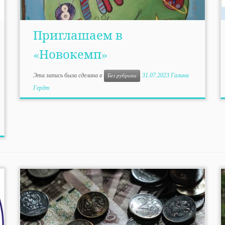
Приглашаем в
«Новокемп»
Эта запись была сделана в
31.07.2023
Галина
Без рубрики
Гердт