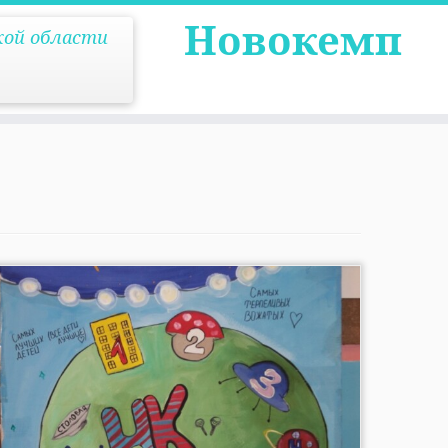
Новокемп
кой области