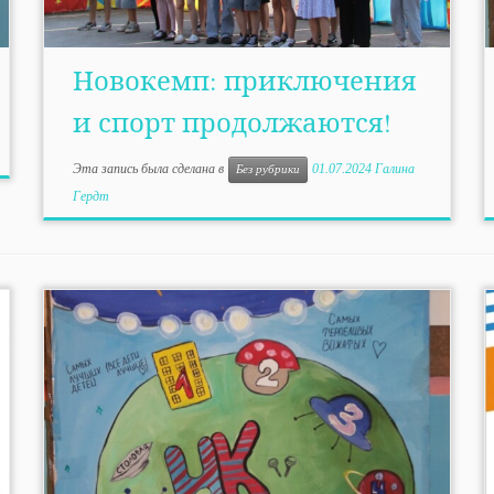
Новокемп: приключения
и спорт продолжаются!
Эта запись была сделана в
01.07.2024
Галина
Без рубрики
Гердт