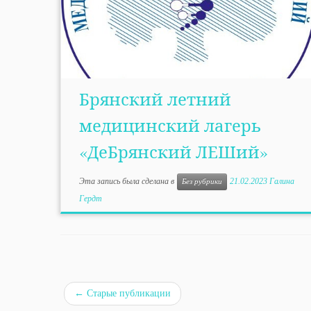
Брянский летний
медицинский лагерь
«ДеБрянский ЛЕШий»
Эта запись была сделана в
21.02.2023
Галина
Без рубрики
Гердт
←
Старые публикации