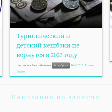
Туристический и
детский кешбэки не
вернутся в 2023 году
Эта запись была сделана в
16.02.2023
Галина
Без рубрики
Гердт
Навигация по записям